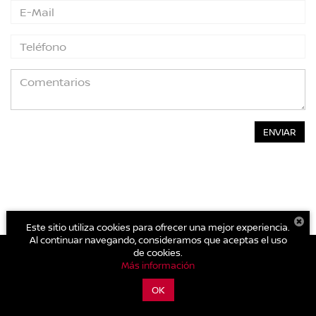
Este sitio utiliza cookies para ofrecer una mejor experiencia.
Al continuar navegando, consideramos que aceptas el uso
de cookies.
Más información
| Nissan Autocom Valle de Bravo
|
Avenida Benito Juárez No. 482 B Col.
Centro.,
Valle de Bravo,
México,
México
51200
| Conmutador general:
OK
800-711-2886
|
Contáctanos
|
Aviso de Privacidad
|
Mapa del sitio