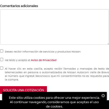
Comentarios adicionales
Deseo recibir información de servicios y productos Nissan
He leído y acepto el
Aviso de Privacidad
Al hacer clic en esta casilla, acepto recibir llamadas y mensajes de texto de
telemercadeo en persona o automatizados de Nissan Autocom Valle de Bravo
al número que ingresé. Reconozco que mi consentimiento no es requesito para
la compra.
SOLICITA UNA COTIZACIÓN
Este sitio utiliza cookies para ofrecer una mejor experiencia.
Al continuar navegando, consideramos que aceptas el uso
de cookies.