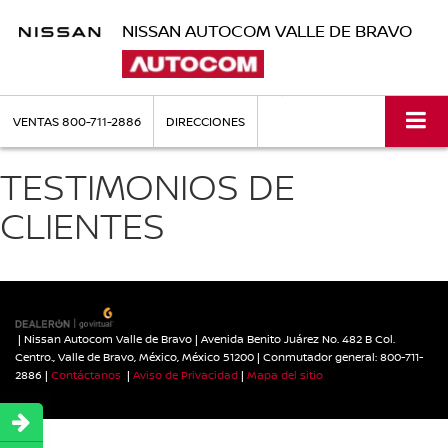
NISSAN AUTOCOM VALLE DE BRAVO
VENTAS
800-711-2886
DIRECCIONES
TESTIMONIOS DE
CLIENTES
| Nissan Autocom Valle de Bravo
|
Avenida Benito Juárez No. 482 B Col.
Centro.,
Valle de Bravo,
México,
México
51200
| Conmutador general:
800-711-
2886
|
Contáctanos
|
Aviso de Privacidad
|
Mapa del sitio