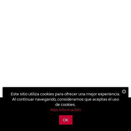
Este sitio utiliza cookies para ofrecer una mejor experiencia.
Al continuar navegando, consideramos que aceptas el uso
de cookies.
Más información
| Nissan Autocom Valle de Bravo
|
Avenida Benito Juárez No. 482 B Col.
Centro.,
Valle de Bravo,
México,
México
51200
| Conmutador general:
800-711-
OK
2886
|
Contáctanos
|
Aviso de Privacidad
|
Mapa del sitio