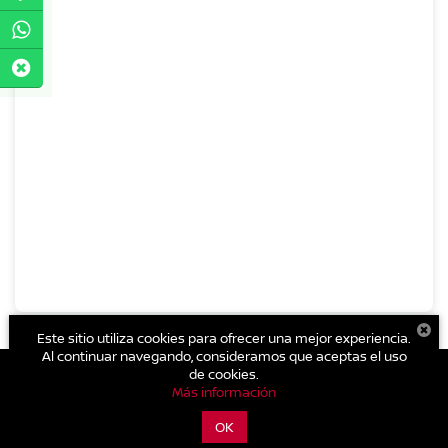
Este sitio utiliza cookies para ofrecer una mejor experiencia.
Al continuar navegando, consideramos que aceptas el uso
de cookies.
Más información
| Nissan Autocom Valle de Bravo
|
Avenida Benito Juárez No. 482 B Col.
Centro.,
Valle de Bravo,
México,
México
51200
| Conmutador general:
800-711-
OK
2886
|
Contáctanos
|
Aviso de Privacidad
|
Mapa del sitio