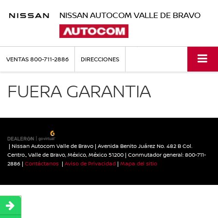
NISSAN AUTOCOM VALLE DE BRAVO
VENTAS
800-711-2886
DIRECCIONES
FUERA GARANTIA
| Nissan Autocom Valle de Bravo
|
Avenida Benito Juárez No. 482 B Col.
Centro.,
Valle de Bravo,
México,
México
51200
| Conmutador general:
800-711-
2886
|
Contáctanos
|
Aviso de Privacidad
|
Mapa del sitio