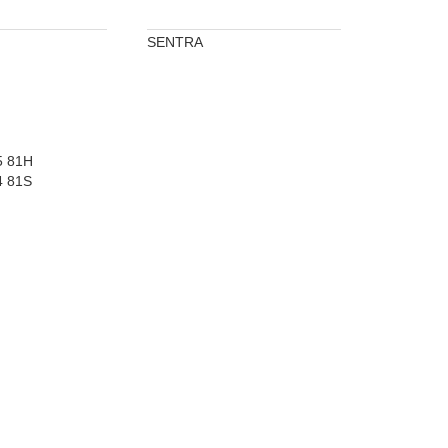
SENTRA
5 81H
4 81S