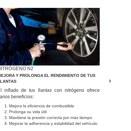
NITRÓGENO N2
PATRÓN
EJORA Y PROLONGA EL RENDIMIENTO DE TUS
ANALIZA
LLANTAS
Los surco
l inflado de tus llantas con nitrógeno ofrece
son indi
arios beneficios:
tiempo.
momento 
Mejora la eficiencia de combustible.
Prolonga su vida útil.
Realiza v
Mantiene la presión correcta por más tiempo.
que las 
Mejorar la adherencia y estabilidad del vehículo.
afecten s