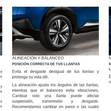
ALINEACIÓN Y BALANCEO
POSICIÓN CORRECTA DE TUS LLANTAS
M
ca
Evita el desgaste desigual de tus llantas y
 e
E
prolonga su vida útil.
v
La alineación ajusta los ángulos de las llantas,
 y
mientras que el balanceo evita vibraciones.
ue
Cambiar solo una llanta puede afectar
es
suspensión, transmisión y desgaste.
ue
Recomendamos cambiar en pares o las cuatro