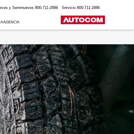
evos y Seminuevos
800-711-2886
Servicio
800-711-2886
A AGENCIA