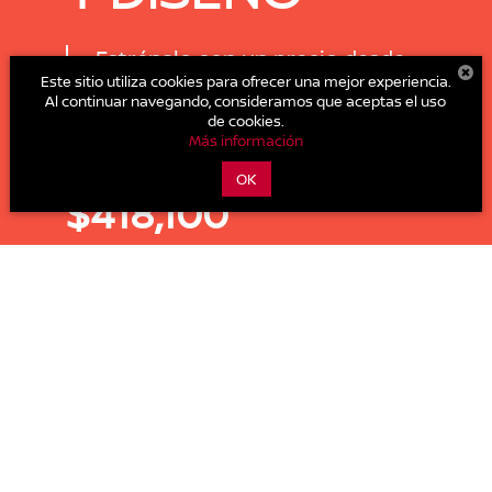
Estrénalo con un precio desde
$418,100 M.N.
Este sitio utiliza cookies para ofrecer una mejor experiencia.
Al continuar navegando, consideramos que aceptas el uso
2.0L
145 HP
145 lb-pie
de cookies.
Más información
Motor
Potencia
Torque
PRECIO ESPECIAL DESDE:
OK
$418,100
DESCARGA EL
COTÍZALO
CATÁLOGO
COMPARADOR DE