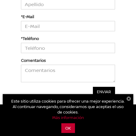
*E-Mail
*Teléfono
Comentarios
Este sitio utiliza cookies para ofrecer una mejor experiencia.
Al continuar navegando, consideramos que aceptas el uso
de cookies.
Más información
| Nissan Autocom Valle de Bravo
|
Avenida Benito Juárez No. 482 B Col.
Centro.,
Valle de Bravo,
México,
México
51200
| Conmutador general:
800-711-
OK
2886
|
Contáctanos
|
Aviso de Privacidad
|
Mapa del sitio