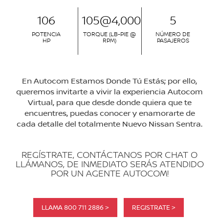
106
105@4,000
5
POTENCIA
TORQUE (LB-PIE @
NÚMERO DE
HP
RPM)
PASAJEROS
En Autocom Estamos Donde Tú Estás; por ello,
queremos invitarte a vivir la experiencia Autocom
Virtual, para que desde donde quiera que te
encuentres, puedas conocer y enamorarte de
cada detalle del totalmente Nuevo Nissan Sentra.
REGÍSTRATE, CONTÁCTANOS POR CHAT O
LLÁMANOS, DE INMEDIATO SERÁS ATENDIDO
POR UN AGENTE AUTOCOM!
LLAMA 800 711 2886 >
REGISTRATE >