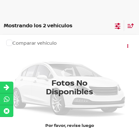
Mostrando los 2 vehículos
Comparar vehículo
Precio:
$562,900
2026
NISSAN
KICKS ADVANCE CVT
Nissan Autocom Valle de Bravo
OBTÉN UNA COTIZACIÓN
Valores:
623522
Ext.
Int.
CHATEA SOBRE EL AUTO
Disponible
Fotos No
Disponibles
CLICK TO CALL
Por favor, revise luego