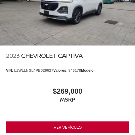
2023
CHEVROLET CAPTIVA
VIN:
LZWLLNGL4PB029627
Valores:
346178
Modelo:
$269,000
MSRP
VER VEHÍCULO