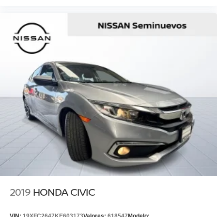
2019
HONDA CIVIC
VIN:
19XFC2647KE603173
Valores:
618547
Modelo: