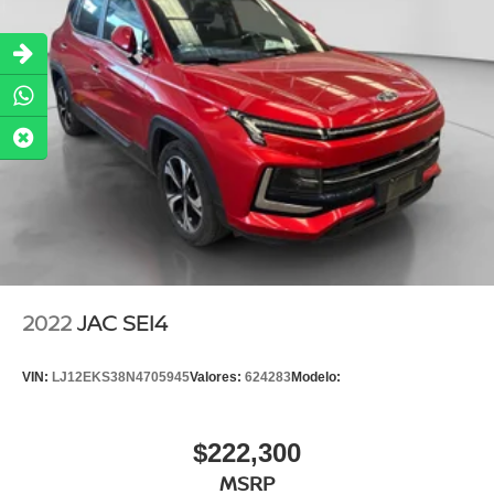
2022
JAC SEI4
VIN:
LJ12EKS38N4705945
Valores:
624283
Modelo:
$222,300
MSRP