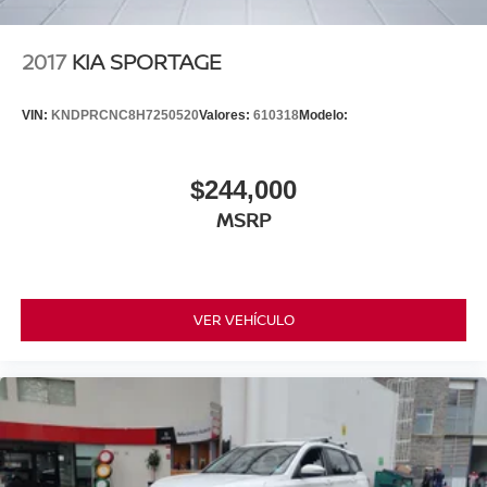
2017
KIA SPORTAGE
VIN:
KNDPRCNC8H7250520
Valores:
610318
Modelo:
$244,000
MSRP
VER VEHÍCULO