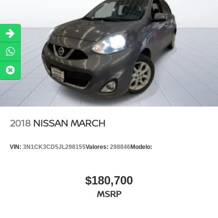
2018
NISSAN MARCH
VIN:
3N1CK3CD5JL298155
Valores:
298846
Modelo:
$180,700
MSRP