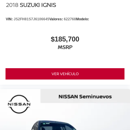
2018
SUZUKI IGNIS
VIN:
JS2FH81S7J6106645
Valores:
622768
Modelo:
$185,700
MSRP
VER VEHÍCULO