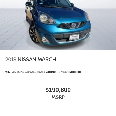
2018
NISSAN MARCH
VIN:
3N1CK3CD0JL239286
Valores:
274394
Modelo:
$190,800
MSRP