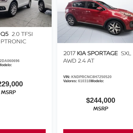
 Q5
2.0 TFSI
IPTRONIC
2017
KIA SPORTAGE
SXL
AWD 2.4 AT
2DA060696
Modelo:
VIN:
KNDPRCNC8H7250520
Valores:
610318
Modelo:
229,000
MSRP
$244,000
MSRP