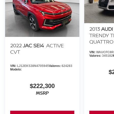
2013
AUDI
TRENDY T
QUATTRO
2022
JAC SEI4
ACTIVE
CVT
VIN:
WAUCFC8R
Valores:
345182
VIN:
LJ12EKS38N4705945
Valores:
624283
Modelo:
$
$222,300
MSRP