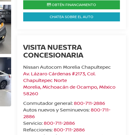
OBTÉN FINANCIAMIENTO
CHATEA SOBRE EL AUTO
VISITA NUESTRA
CONCESIONARIA
Nissan Autocom Morelia Chapultepec
Av. Lázaro Cárdenas #2173, Col.
Chapultepec Norte
Morelia
,
Michoacán de Ocampo
, México
58260
Conmutador general:
800-711-2886
Autos nuevos y Seminuevos:
800-711-
2886
Servicio:
800-711-2886
Refacciones:
800-711-2886