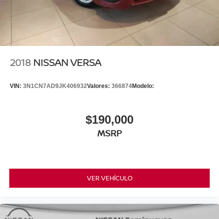
2018
NISSAN VERSA
VIN:
3N1CN7AD9JK406932
Valores:
366874
Modelo:
$190,000
MSRP
VER VEHÍCULO