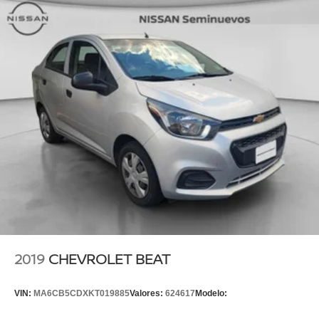
2019
CHEVROLET BEAT
VIN:
MA6CB5CDXKT019885
Valores:
624617
Modelo: