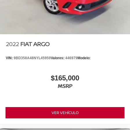
2022
FIAT ARGO
VIN:
9BD358A48NYL45959
Valores:
446979
Modelo:
$165,000
MSRP
VER VEHÍCULO