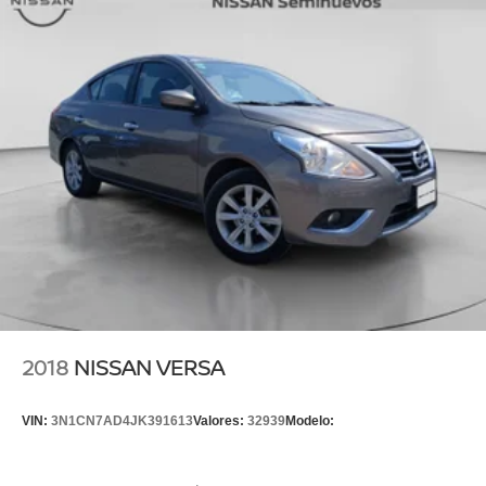
2018
NISSAN VERSA
VIN:
3N1CN7AD4JK391613
Valores:
32939
Modelo: