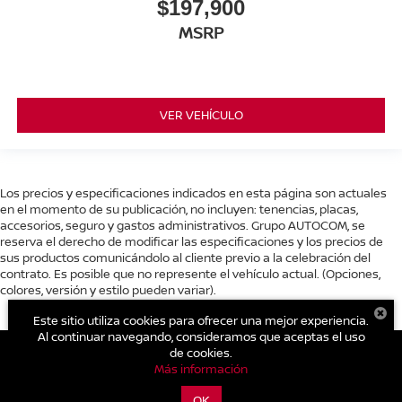
$197,900
MSRP
VER VEHÍCULO
Los precios y especificaciones indicados en esta página son actuales
en el momento de su publicación, no incluyen: tenencias, placas,
accesorios, seguro y gastos administrativos. Grupo AUTOCOM, se
reserva el derecho de modificar las especificaciones y los precios de
sus productos comunicándolo al cliente previo a la celebración del
contrato. Es posible que no represente el vehículo actual. (Opciones,
colores, versión y estilo pueden variar).
Este sitio utiliza cookies para ofrecer una mejor experiencia.
Al continuar navegando, consideramos que aceptas el uso
de cookies.
Más información
| Nissan Autocom Valle de Bravo
|
Avenida Benito Juárez No. 482 B Col.
Centro.,
Valle de Bravo,
México,
México
51200
| Conmutador general:
800-711-
OK