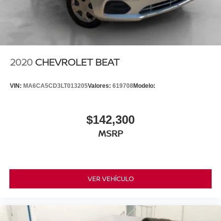
2020
CHEVROLET BEAT
VIN:
MA6CA5CD3LT013205
Valores:
619708
Modelo:
$142,300
MSRP
VER VEHÍCULO