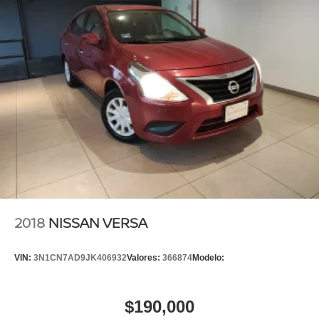
2018
NISSAN VERSA
VIN:
3N1CN7AD9JK406932
Valores:
366874
Modelo:
$190,000