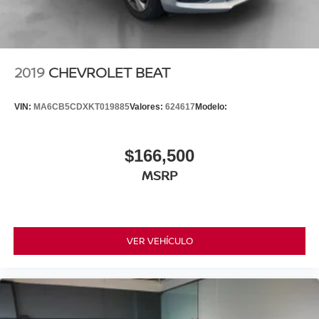
2019
CHEVROLET BEAT
VIN:
MA6CB5CDXKT019885
Valores:
624617
Modelo:
$166,500
MSRP
VER VEHÍCULO