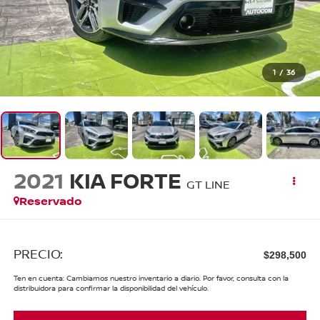
1
/
36
2021
KIA FORTE
GT LINE
Reservado
PRECIO:
$298,500
Ten en cuenta: Cambiamos nuestro inventario a diario. Por favor, consulta con la
distribuidora para confirmar la disponibilidad del vehículo.