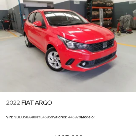
2022
FIAT ARGO
VIN:
9BD358A48NYL45959
Valores:
446979
Modelo: