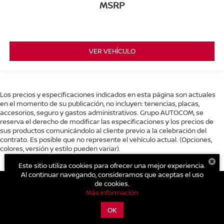
MSRP
VER VEHÍCULO
Los precios y especificaciones indicados en esta página son actuales
en el momento de su publicación, no incluyen: tenencias, placas,
accesorios, seguro y gastos administrativos. Grupo AUTOCOM, se
reserva el derecho de modificar las especificaciones y los precios de
sus productos comunicándolo al cliente previo a la celebración del
contrato. Es posible que no represente el vehículo actual. (Opciones,
colores, versión y estilo pueden variar).
Este sitio utiliza cookies para ofrecer una mejor experiencia.
Al continuar navegando, consideramos que aceptas el uso
de cookies.
Más información
| Nissan Autocom Valle de Bravo
|
Avenida Benito Juárez No. 482 B Col.
Centro.,
Valle de Bravo,
México,
México
51200
| Conmutador general:
800-711-
OK
2886
|
Contáctanos
|
Aviso de Privacidad
|
Mapa del sitio