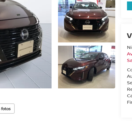
V
Ni
Av
Sa
C
A
Se
Re
Ca
F
 fotos