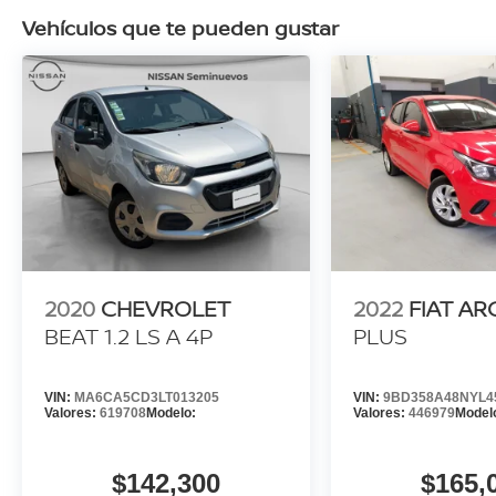
Vehículos que te pueden gustar
2020
CHEVROLET
2022
FIAT AR
BEAT 1.2 LS A 4P
PLUS
VIN:
MA6CA5CD3LT013205
VIN:
9BD358A48NYL4
Valores:
619708
Modelo:
Valores:
446979
Model
$142,300
$165,