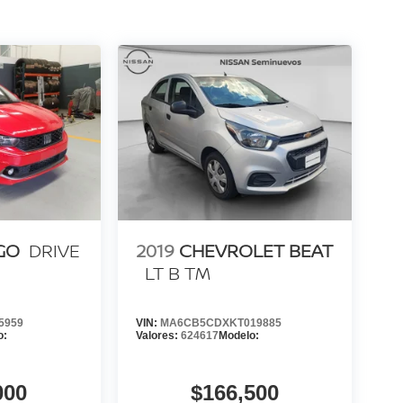
GO
DRIVE
2019
CHEVROLET BEAT
LT B TM
5959
VIN:
MA6CB5CDXKT019885
o:
Valores:
624617
Modelo:
000
$166,500