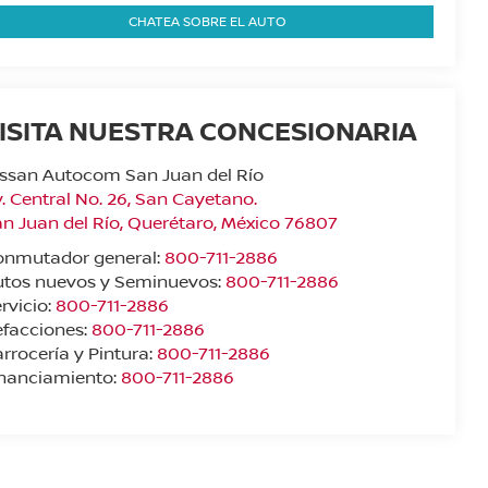
CHATEA SOBRE EL AUTO
ISITA NUESTRA CONCESIONARIA
ssan Autocom San Juan del Río
. Central No. 26, San Cayetano.
n Juan del Río
,
Querétaro
, México
76807
onmutador general:
800-711-2886
utos nuevos y Seminuevos:
800-711-2886
rvicio:
800-711-2886
facciones:
800-711-2886
rrocería y Pintura:
800-711-2886
inanciamiento:
800-711-2886