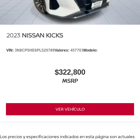
2023
NISSAN KICKS
VIN:
3N8CP5HE6PL520789
Valores:
457703
Modelo:
$322,800
MSRP
VER VEHÍCULO
Los precios y especificaciones indicados en esta página son actuales