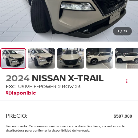
1
/
39
2024
NISSAN X-TRAIL
EXCLUSIVE E-POWER 2 ROW 23
Disponible
PRECIO:
$587,900
Ten en cuenta: Cambiamos nuestro inventario a diario. Por favor, consulta con la
distribuidora para confirmar la disponibilidad del vehículo.