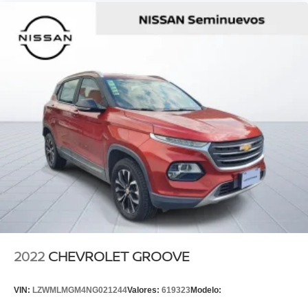
2022
CHEVROLET GROOVE
VIN:
LZWMLMGM4NG021244
Valores:
619323
Modelo: