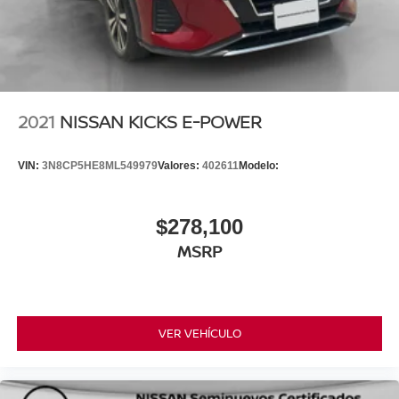
2021
NISSAN KICKS E-POWER
VIN:
3N8CP5HE8ML549979
Valores:
402611
Modelo:
$278,100
MSRP
VER VEHÍCULO