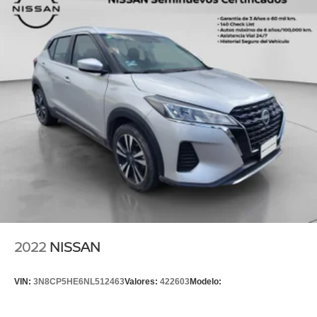
2022
NISSAN
VIN:
3N8CP5HE6NL512463
Valores:
422603
Modelo: