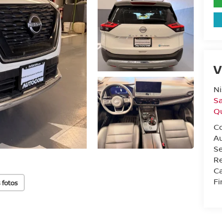
V
Ni
Sa
Q
C
A
Se
Re
Ca
F
 fotos