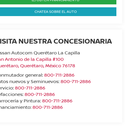
CHATEA SOBRE EL AUTO
ISITA NUESTRA CONCESIONARIA
ssan Autocom Querétaro La Capilla
n Antonio de la Capilla #100
uerétaro
,
Querétaro
, México
76178
onmutador general:
800-711-2886
utos nuevos y Seminuevos:
800-711-2886
rvicio:
800-711-2886
facciones:
800-711-2886
rrocería y Pintura:
800-711-2886
inanciamiento:
800-711-2886