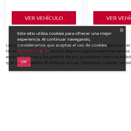
VER VEHÍCULO
VER VEH
Este sitio utiliza cookies para ofrecer una mejor
experiencia. Al continuar navegando,
consideramos que aceptas el uso de cookies.
Los precios y especificaciones indicados en esta página son a
Más información
tenencias, placas, accesorios, seguro y gastos administrativo
especificaciones y los precios de sus productos comunicándolo a
OK
que no represente el vehículo actual. (Opciones, colores, versió
| Nissan Autocom Valle de Bravo
|
Avenida Benito Juárez No.
Privacidad
|
Mapa del sitio