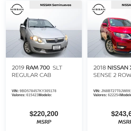
2019
RAM 700
SLT
2018
NISSAN 
REGULAR CAB
SENSE 2 RO
VIN:
9BD578457KY305178
VIN:
JN8BT27T0JW09
Valores:
615423
Modelo:
Valores:
622254
Model
$220,200
$243,
MSRP
MSR