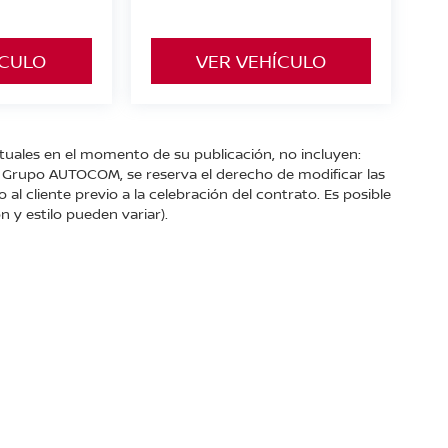
ÍCULO
VER VEHÍCULO
ctuales en el momento de su publicación, no incluyen:
s. Grupo AUTOCOM, se reserva el derecho de modificar las
l cliente previo a la celebración del contrato. Es posible
n y estilo pueden variar).
 482 B Col. Centro.,
Valle de Bravo,
México,
México
51200
| Conmutador gene