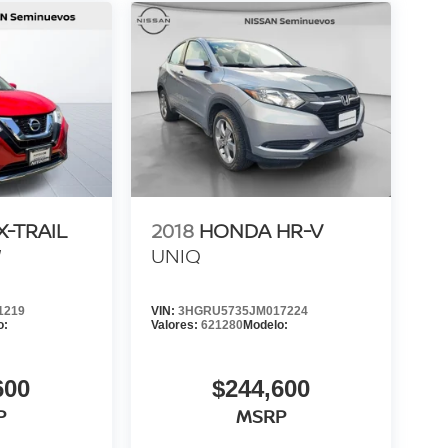
X-TRAIL
2018
HONDA HR-V
W
UNIQ
1219
VIN:
3HGRU5735JM017224
o:
Valores:
621280
Modelo:
600
$244,600
P
MSRP