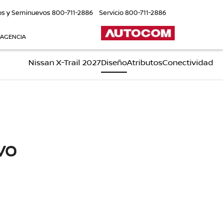
os y Seminuevos
800-711-2886
Servicio
800-711-2886
 AGENCIA
Nissan X-Trail 2027
Diseño
Atributos
Conectividad
vo