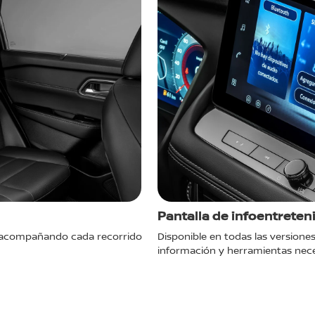
Pantalla de infoentreten
 acompañando cada recorrido
Disponible en todas las versiones
información y herramientas nece