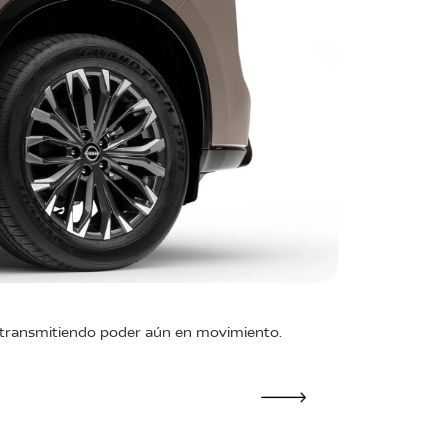
Espejos l
, transmitiendo poder aún en movimiento.
Espejos abat